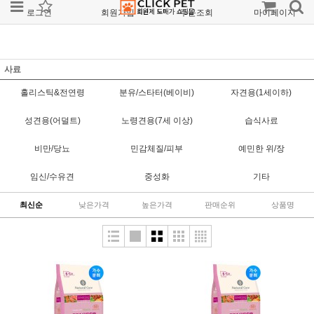
로그인
회원가입
주문조회
마이페이지
사료
홀리스틱&전연령
분유/스타터(베이비)
자견용(1세이하)
성견용(어덜트)
노령견용(7세 이상)
습식사료
비만/당뇨
민감체질/피부
예민한 위/장
임신/수유견
중성화
기타
최신순
낮은가격
높은가격
판매순위
상품명