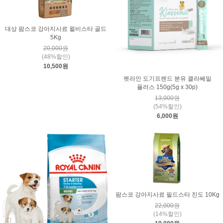
대상 팜스코 강아지사료 윌비스타 골드
5Kg
20,000원
(48%할인)
10,500원
펫라인 도기프렌드 분유 클라쎄밀
플러스 150g(5g x 30p)
13,000원
(54%할인)
6,000원
팜스코 강아지사료 필드스타 진도 10Kg
22,000원
(14%할인)