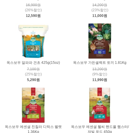
16,900원
14,200원
(26%할인)
(23%할인)
12,590원
11,000원
옥스보우 알파파 건초 425g(15oz)
옥스보우 가든셀렉트 토끼 1.81Kg
7,100원
13,200원
(25%할인)
(9%할인)
5,290원
11,990원
옥스보우 에센셜 친칠라 디럭스 펠렛
옥스보우 에센셜 헬씨 핸드풀 햄스터/
1.36Kg
져빌 푸드 450g