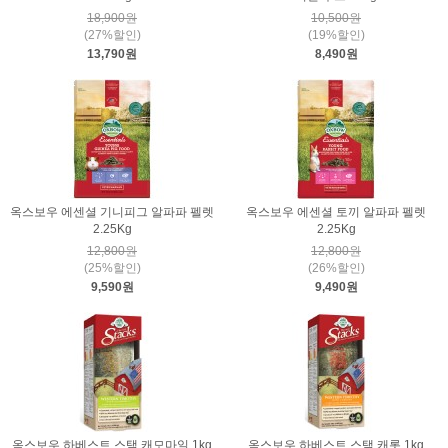
18,900원
10,500원
(27%할인)
(19%할인)
13,790원
8,490원
옥스보우 에센셜 기니피그 알파파 펠렛
옥스보우 에센셜 토끼 알파파 펠렛
2.25Kg
2.25Kg
12,800원
12,800원
(25%할인)
(26%할인)
9,590원
9,490원
옥스보우 하베스트 스택 캐모마일 1kg
옥스보우 하베스트 스택 캐롯 1kg