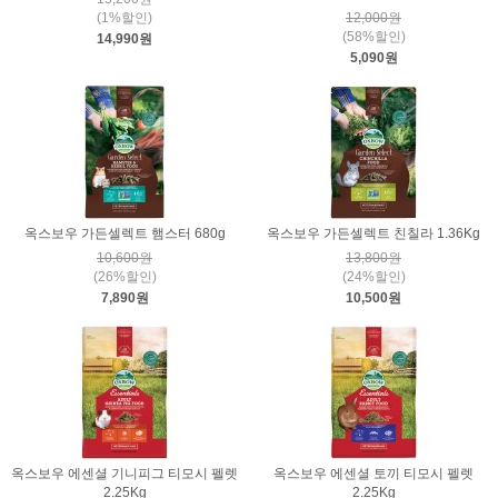
(1%할인)
12,000원
(58%할인)
14,990원
5,090원
옥스보우 가든셀렉트 햄스터 680g
옥스보우 가든셀렉트 친칠라 1.36Kg
10,600원
13,800원
(26%할인)
(24%할인)
7,890원
10,500원
옥스보우 에센셜 기니피그 티모시 펠렛
옥스보우 에센셜 토끼 티모시 펠렛
2.25Kg
2.25Kg