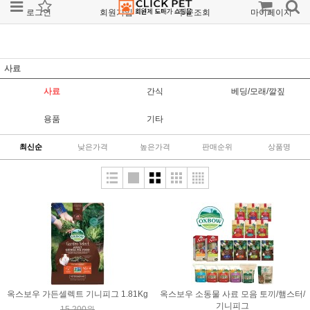
로그인
회원가입
주문조회
마이페이지
사료
사료
간식
베딩/모래/깔짚
용품
기타
최신순
낮은가격
높은가격
판매순위
상품명
옥스보우 가든셀렉트 기니피그 1.81Kg
옥스보우 소동물 사료 모음 토끼/햄스터/
기니피그
15,200원