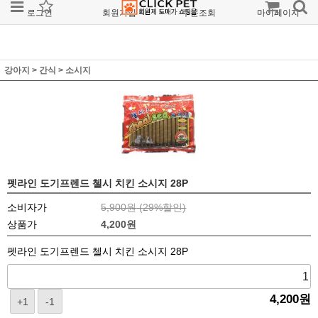
로그인
회원가입
주문조회
마이페이지
강아지
>
간식
>
소시지
펫라인 도기프렌드 첼시 치킨 소시지 28P
소비자가
5,900원 (
29
%할인)
상품가
4,200
원
펫라인 도기프렌드 첼시 치킨 소시지 28P
4,200
원
+1
-1