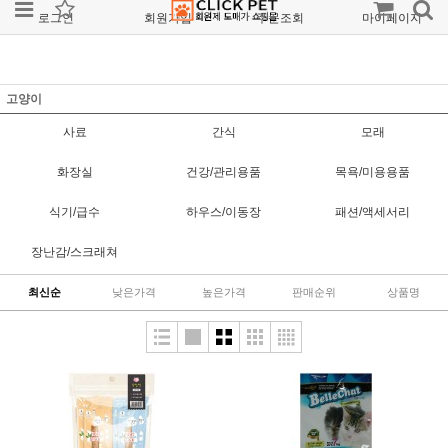
로그인
회원가입
주문조회
마이페이지
고양이
사료
간식
모래
화장실
건강/관리용품
목욕/미용용품
식기/급수
하우스/이동장
패션/액세서리
장난감/스크래쳐
최신순
낮은가격
높은가격
판매순위
상품명