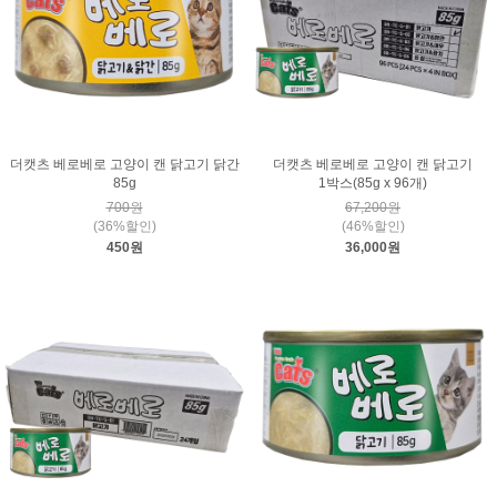
더캣츠 베로베로 고양이 캔 닭고기 닭간
더캣츠 베로베로 고양이 캔 닭고기
85g
1박스(85g x 96개)
700원
67,200원
(36%할인)
(46%할인)
450원
36,000원