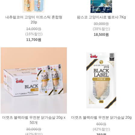
내츄럴코어 고양이 미트스틱 혼합형
팜스코 고양이사료 벨르샤 7Kg
20p
30,000원
14,000원
(38%할인)
(16%할인)
18,500원
11,700원
더캣츠 블랙라벨 무전분 닭가슴살 20g x
더캣츠 블랙라벨 무전분 닭가슴살 20g
50개
600원
30,000원
(42%할인)
(42%할인)