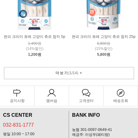
완피 크리미 퓨레 고양이 츄르 참치 5p
완피 크리미 퓨레 고양이 츄르 참치 25p
1,400원
6,800원
(14%할인)
(15%할인)
1,200원
5,800원
더보기
(
1
/
14
)
+
공지사항
멤버쉽
고객센터
배송조회
CS CENTER
BANK INFO
032-831-1777
농협 301-0097-0649-41
평일 10:00 ~ 17:00
예금주: 이성우(페티랑)